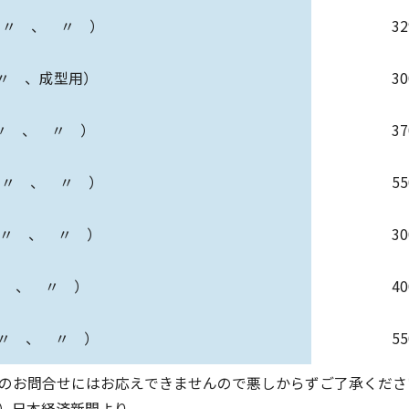
（ 〃 、 〃 ）
3
 〃 、成型用）
3
 〃 、 〃 ）
3
（ 〃 、 〃 ）
5
 〃 、 〃 ）
3
〃 、 〃 ）
4
 〃 、 〃 ）
5
のお問合せにはお応えできませんので悪しからずご了承くださ
（木）日本経済新聞より