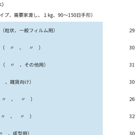
木）
プ、需要家渡し、１kg、90～150日手形）
E（粒状、一般フィルム用）
2
E（ 〃 、 〃 ）
3
 〃 、その他用）
3
〃 、雑貨向け）
3
（ 〃 、 〃 ）
2
（ 〃 、 〃 ）
3
 〃 、成型用）
3