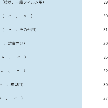
E（粒状、一般フィルム用）
2
E（ 〃 、 〃 ）
3
 〃 、その他用）
3
〃 、雑貨向け）
3
（ 〃 、 〃 ）
2
（ 〃 、 〃 ）
3
 〃 、成型用）
3
 〃 、 〃 ）
3