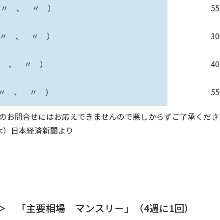
（ 〃 、 〃 ）
5
 〃 、 〃 ）
3
〃 、 〃 ）
4
 〃 、 〃 ）
5
のお問合せにはお応えできませんので悪しからずご了承くださ
日（木）日本経済新聞より
＞ 「主要相場 マンスリー」（4週に1回）