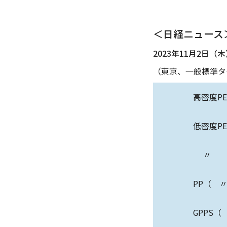
＜日経ニュース
2023年11月2日（
（東京、一般標準タイ
高密度P
低密度P
〃 （
PP（ 
GPPS