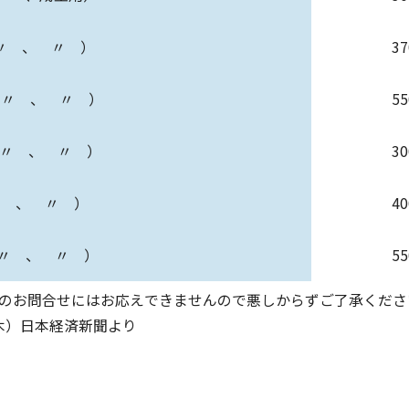
 〃 、 〃 ）
3
（ 〃 、 〃 ）
5
 〃 、 〃 ）
3
〃 、 〃 ）
4
 〃 、 〃 ）
5
のお問合せにはお応えできませんので悪しからずご了承くださ
日（木）日本経済新聞より