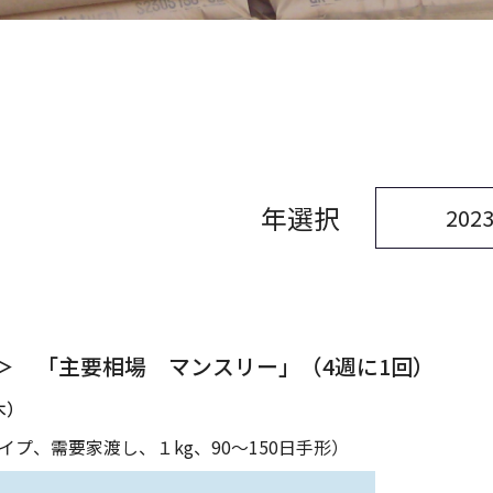
年選択
＞ 「主要相場 マンスリー」（4週に1回）
木）
プ、需要家渡し、１kg、90～150日手形）