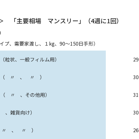
＞ 「主要相場 マンスリー」（4週に1回）
木）
プ、需要家渡し、１kg、90～150日手形）
E（粒状、一般フィルム用）
2
E（ 〃 、 〃 ）
3
 〃 、その他用）
3
〃 、雑貨向け）
3
（ 〃 、 〃 ）
2