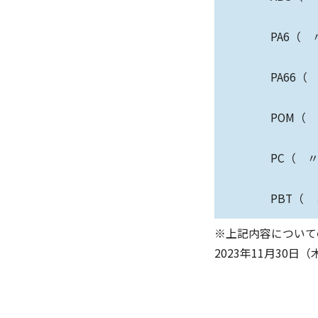
PA6（
PA66
POM（
PC（ 
PBT（
※上記内容について
2023年11月30