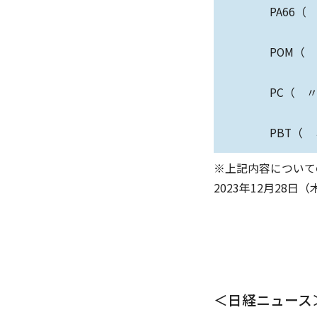
PA66
POM（
PC（ 
PBT（
※上記内容について
2023年12月28
＜日経ニュース