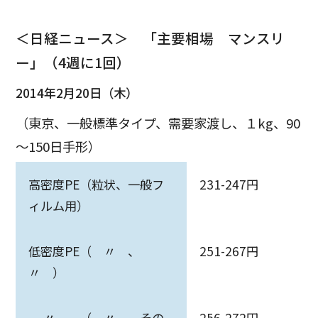
＜日経ニュース＞ 「主要相場 マンスリ
ー」（4週に1回）
2014年2月20日（木）
（東京、一般標準タイプ、需要家渡し、１kg、90
～150日手形）
高密度PE（粒状、一般フ
231-247円
ィルム用）
低密度PE（ 〃 、
251-267円
〃 ）
〃 （ 〃 、その
256-272円