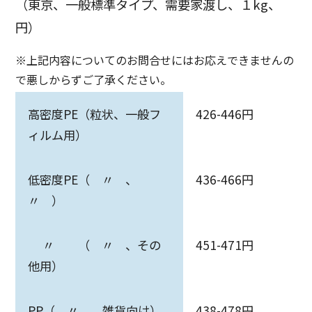
（東京、一般標準タイプ、需要家渡し、１kg、
円）
※上記内容についてのお問合せにはお応えできませんの
で悪しからずご了承ください。
高密度PE（粒状、一般フ
426-446円
ィルム用）
低密度PE（ 〃 、
436-466円
〃 ）
〃 （ 〃 、その
451-471円
他用）
PP（ 〃 、雑貨向け）
438-478円