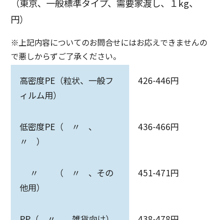
（東京、一般標準タイプ、需要家渡し、１kg、
円）
※上記内容についてのお問合せにはお応えできませんの
で悪しからずご了承ください。
高密度PE（粒状、一般フ
426-446円
ィルム用）
低密度PE（ 〃 、
436-466円
〃 ）
〃 （ 〃 、その
451-471円
他用）
PP（ 〃 、雑貨向け）
438-478円